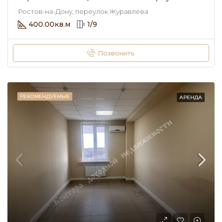
Ростов-на-Дону, переулок Журавлёва
400.00
кв.м
1
/
9
Позвонить
РЕКОМЕНДУЕМЫЕ
АРЕНДА