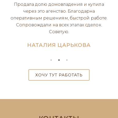
Искали решения по вопросу
недвижимости. Посоветовали обратиться в
Агентство "Контора Доходной
Недвижимости". Сотрудники агентства
оперативно решили нашу проблему .
Сделали экспертизу документов и объекта в
короткие сроки. Провели сделку под ключ.
Остались довольны работой Агентства.
Рекомендуем!
ЮЛЯ ШАПОВАЛОВА
ХОЧУ ТУТ РАБОТАТЬ