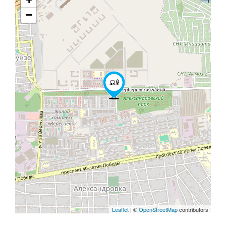
−
Leaflet
| ©
OpenStreetMap
contributors