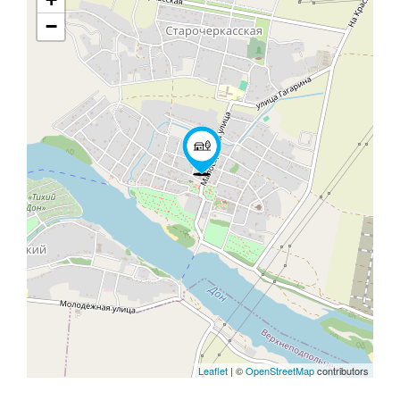
−
Leaflet
| ©
OpenStreetMap
contributors