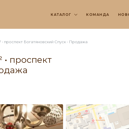
КАТАЛОГ
КОМАНДА
НОВ
 • проспект Богатяновский Спуск • Продажа
 • проспект
родажа