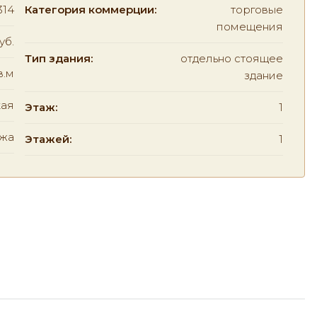
314
Категория коммерции:
торговые
помещения
уб.
Тип здания:
отдельно стоящее
в.м
здание
ая
Этаж:
1
жа
Этажей:
1