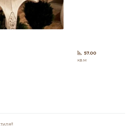
57.00
кв.м
тиля!!