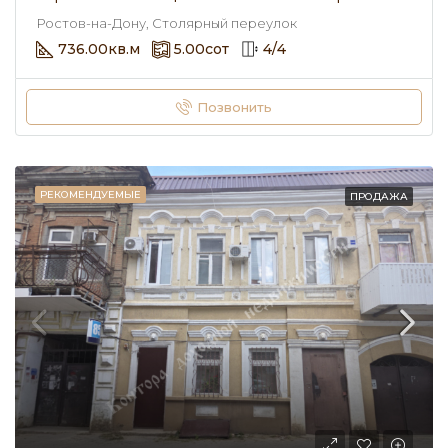
Ростов-на-Дону, Столярный переулок
736.00
кв.м
5.00
сот
4
/
4
Позвонить
РЕКОМЕНДУЕМЫЕ
ПРОДАЖА