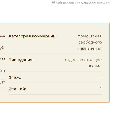
Обновлено 7 августа, 2026 в 5:03 дп
44
Категория коммерции:
помещения
свободного
уб.
назначения
в.м
Тип здания:
отдельно стоящее
здание
ая
Этаж:
1
нда
Этажей:
1