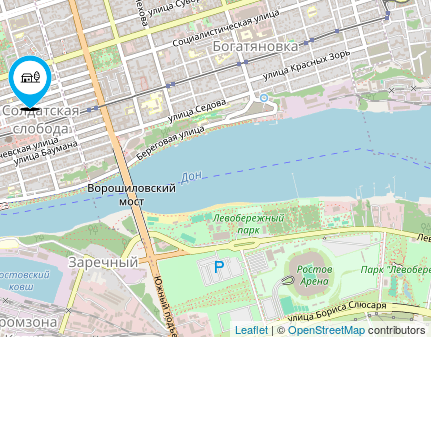
Leaflet
| ©
OpenStreetMap
contributors