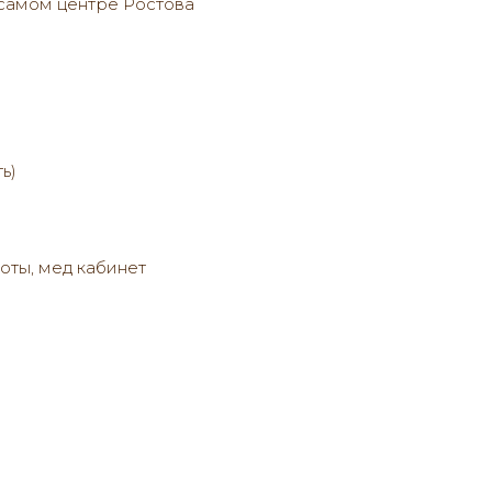
самом центре Ростова
ь)
оты, мед кабинет