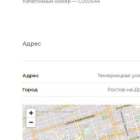
Каталожный номер — C000544
Адрес
Адрес
Темерницкая ул
Город
Ростов-на-Д
+
−