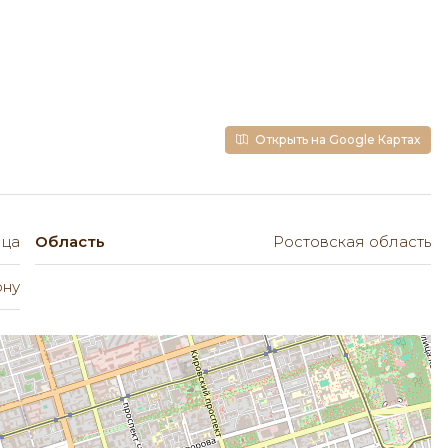
Открыть на Google Картах
ица
Область
Ростовская область
ону