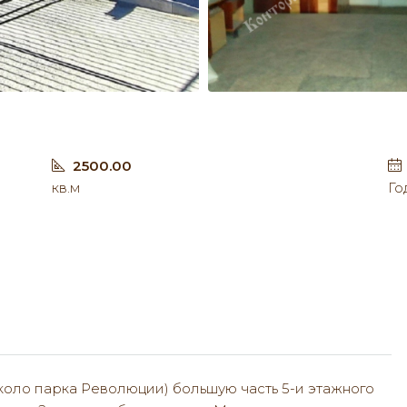
2500.00
кв.м
Го
около парка Революции) большую часть 5-и этажного