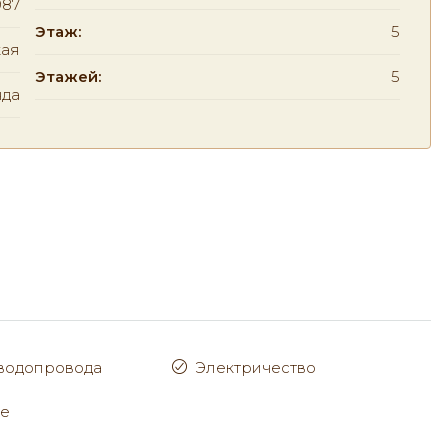
987
Этаж:
5
ая
Этажей:
5
нда
водопровода
Электричество
ие