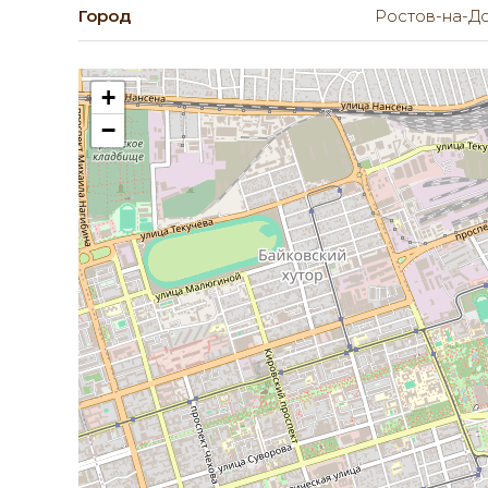
Город
Ростов-на-Д
+
−