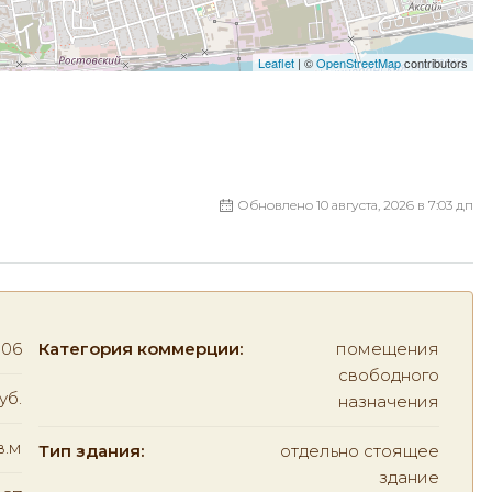
Leaflet
| ©
OpenStreetMap
contributors
Обновлено 10 августа, 2026 в 7:03 дп
506
Категория коммерции:
помещения
свободного
уб.
назначения
в.м
Тип здания:
отдельно стоящее
здание